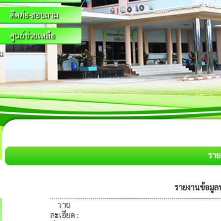
ติดต่อ-สอบถาม
ศูนย์ช่วยเหลือ
น
ราย
รายงานข้อมูล
ราย
ละเอียด
: